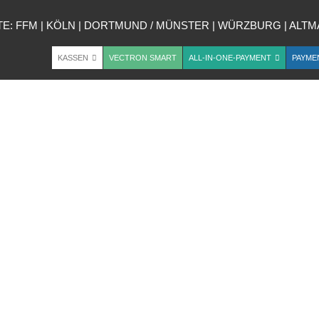
TE:
FFM
|
KÖLN
|
DORTMUND / MÜNSTER
|
WÜRZBURG
|
ALTM
KASSEN
VECTRON SMART
ALL-IN-ONE-PAYMENT
PAYME