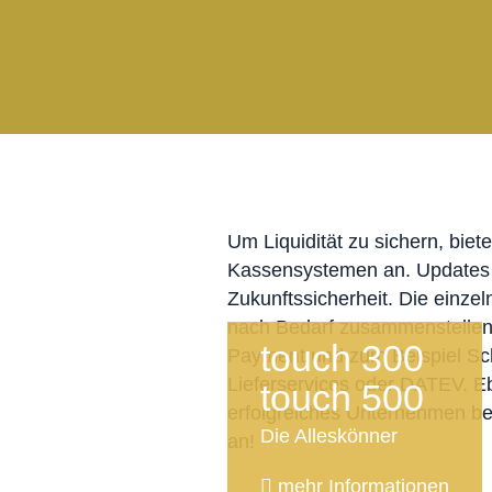
Um Liquidität zu sichern, biete
Kassensystemen an. Updates i
Zukunftssicherheit. Die einzel
nach Bedarf zusammenstellen
touch 300
Payment und zum Beispiel Schn
Lieferservices oder DATEV. Eb
touch 500
erfolgreiches Unternehmen be
Die Alleskönner
an!
mehr Informationen